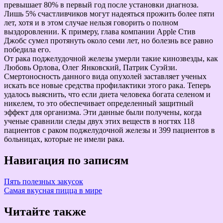
превышает 80% в первый год после установки диагноза.
Лишь 5% счастливчиков могут надеяться прожить более пяти
лет, хотя и в этом случае нельзя говорить о полном
выздоровлении. К примеру, глава компании Apple Стив
Джобс сумел протянуть около семи лет, но болезнь все равно
победила его.
От рака поджелудочной железы умерли такие кинозвезды, как
Любовь Орлова, Олег Янковский, Патрик Суэйзи.
Смертоносность данного вида опухолей заставляет ученых
искать все новые средства профилактики этого рака. Теперь
удалось выяснить, что если диета человека богата селеном и
никелем, то это обеспечивает определенный защитный
эффект для организма. Эти данные были получены, когда
ученые сравнили следы двух этих веществ в ногтях 118
пациентов с раком поджелудочной железы и 399 пациентов в
больницах, которые не имели рака.
Навигация по записям
Пять полезных закусок
Самая вкусная пицца в мире
Читайте также