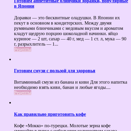
Готовим аппетитные блинчики дораяки, популярные
в Японии
Дораяки — это бисквитные оладушки. В Японии их
пекут в основном в кондитерских. Между двумя
румяными блинчиками с медовым вкусом и ароматом
кладут щедрую порцию шоколадной начинки. яйцо
куриное — 2 шт, сахар — 40 г, мед — 1 ст. л, мука — 90
г, разрыхлитель — 1...
Рецепты
Готовим смузи с пользой для здоровья
Витаминный смузи из банана и киви Для этого напитка
необходимо взять киви, банан и любые ягоды....
Рецепты
Как правильно приготовить кофе
Кофе «Мокко» по-турецки. Молотые зерна кофе
смешайте в турке с небольшим количеством сахара,