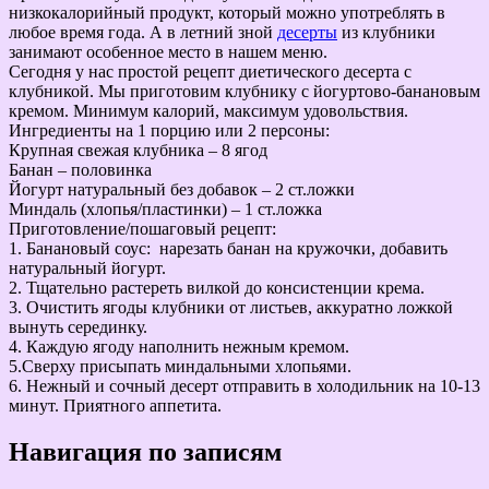
низкокалорийный продукт, который можно употреблять в
любое время года. А в летний зной
десерты
из клубники
занимают особенное место в нашем меню.
Сегодня у нас простой рецепт диетического десерта с
клубникой. Мы приготовим клубнику с йогуртово-банановым
кремом. Минимум калорий, максимум удовольствия.
Ингредиенты на 1 порцию или 2 персоны:
Крупная свежая клубника – 8 ягод
Банан – половинка
Йогурт натуральный без добавок – 2 ст.ложки
Миндаль (хлопья/пластинки) – 1 ст.ложка
Приготовление/пошаговый рецепт:
1. Банановый соус: нарезать банан на кружочки, добавить
натуральный йогурт.
2. Тщательно растереть вилкой до консистенции крема.
3. Очистить ягоды клубники от листьев, аккуратно ложкой
вынуть серединку.
4. Каждую ягоду наполнить нежным кремом.
5.Сверху присыпать миндальными хлопьями.
6. Нежный и сочный десерт отправить в холодильник на 10-13
минут. Приятного аппетита.
Навигация по записям