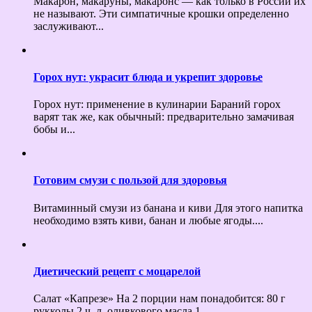
Макарон, макаруны, макаронс — как только в России их
не называют. Эти симпатичные крошки определенно
заслуживают...
Горох нут: украсит блюда и укрепит здоровье
Горох нут: применение в кулинарии Бараний горох
варят так же, как обычный: предварительно замачивая
бобы и...
Готовим смузи с пользой для здоровья
Витаминный смузи из банана и киви Для этого напитка
необходимо взять киви, банан и любые ягоды....
Диетический рецепт с моцарелой
Салат «Капрезе» На 2 порции нам понадобится: 80 г
рукколы 2 ч. л. оливкового масла 1...