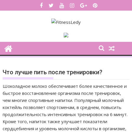
S
k
i
p
t
o
c
o
n
t
Что лучше пить после тренировки?
e
n
Шоколадное молоко обеспечивает более качественное и
t
быстрое восстановление организма после тренировок,
чем многие спортивные напитки. Популярный молочный
коктейль позволяет спортсменам, в среднем, повысить
продолжительность интенсивных тренировок на 6 минут.
Кроме того, напиток также улучшает показатели
сердцебиения и уровень молочной кислоты в организме,