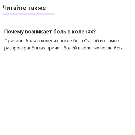
г
Читайте также
а
ц
и
Почему возникает боль в коленях?
я
Причины боли в коленях после бега Одной из самых
п
распространённых причин болей в коленях после бега...
о
з
а
п
и
с
я
м