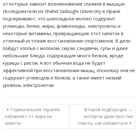
от которых зависит возникновение спазмов в мышцах.
Исследователи из Shahid Sadoughi University в Иране
подчеркивают, что шоколадное молоко содержит
углеводы, белки, жиры, флавоноиды, электролиты и
некоторые витамины, превращающие этот напиток в
отличный источник восстановления спортсменов. В дело
пойдут хлопья с молоком, смузи, сэндвичи, супы и даже
небольшие блюда, содержащие много белков, вроде
курицы с рисом. А вот обычная вода не будет
эффективной при восстановлении мышц, поскольку она не
содержит углеводов и белков, а также имеет низкий
уровень электролитов.
Н
Гормональная терапия
Второй подбородок —
а
избавляет от жира на
эксперты дали простые
животе
советы, как избавиться
в
и